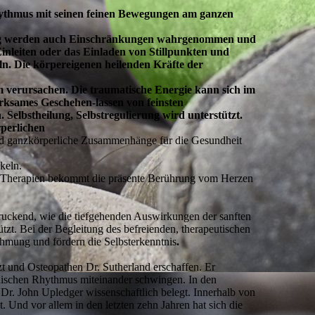
Rhythmus mit seinen feinen Bewegungen am ganzen
gung werden auch Einschränkungen wahrgenommen und
nleiten oder das Einladen von Stillpunkten und
n. Die körpereigenen heilenden Kräfte der
verursachen. Die traumatische Energie kann sich im
rksames Geschehen-lassen von feinsten
elbstheilung, Selbstregulierung wird unterstützt.
rperlichen
d ganzkörperliche Zusammenhänge für die Gesundheit
keln.
len Therapien bekommt die präsente Berührung vom Herzen
indruckend, wie die tiefgehenden Auswirkungen der sanften
zt. Bei der Begleitung des befreienden, therapeutischen
ehmung und fördern die Selbsterkenntnis
.
t und Osteopathen Dr. Sutherland erschaffen. Er
nischen Rhythmus miteinander schwingen. In den
Dr. John Upledger wissenschaftlich belegt. Innerhalb von
. Und vor allem in den letzten zehn Jahren hat sich die