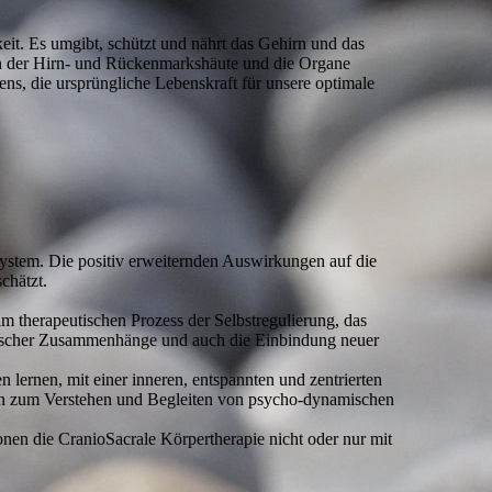
it. Es umgibt, schützt und nährt das Gehirn und das
en der Hirn- und Rückenmarkshäute und die Organe
ns, die ursprüngliche Lebenskraft für unsere optimale
system. Die positiv erweiternden Auswirkungen auf die
chätzt.
 therapeutischen Prozess der Selbstregulierung, das
getischer Zusammenhänge und auch die Einbindung neuer
lernen, mit einer inneren, entspannten und zentrierten
gen zum Verstehen und Begleiten von psycho-dynamischen
onen die CranioSacrale Körpertherapie nicht oder nur mit