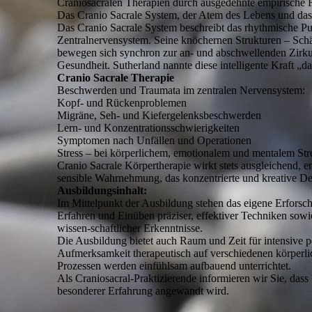
Craniosacralen Therapien durch ausgedehnte empirische 
Das Cranio Sacrale System, der Atem des Lebens und das L
Das Cranio Sacrale System beschreibt das rhythmische Pu
Zentralnervensystem. Seine knöchernen Strukturen – Sc
bewegen sich synchron zur an- und abschwellenden Zirkula
Gesundheit. Sutherland nannte diese intelligente Kraft „da
Cranio Sacrale Therapie
Beschwerden und Traumata im zentralen Nervensystem:
Kopf- und Rückenproblemen
Migräne, Seh- und Kiefergelenksbeschwerden
Lern- und Konzentrationsschwierigkeiten
Symptomen nach Unfällen und Operationen
Stress – bei körperlichem, emotionalem und mentalem Stre
Cranio Sacrale Körpertherapie wirkt stets ausgleichend,
sensible Wahrnehmung, das konzentrierte und kreative De
Ausbildungsinhalt:
Im Mittelpunkt der Ausbildung stehen das eigene Erforsc
Erfahren und Einüben präziser, effektiver Techniken sow
wissen-schaftlicher Erkenntnisse.
Die Ausbildung bietet auch Raum und Zeit für intensive p
Aufmerksamkeit therapeutisch auf verschiedenen körperl
Prozessen werden einfühlsam aufbauend unterrichtet.
Als Craniosacral-Praktizierende informieren wir Sie, das
besonderer Erfahrung angewandt wird.