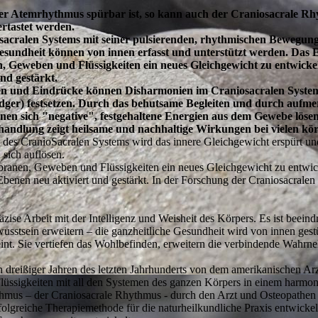
oder Atemrhythmus spürbar ist, so kann auch der Craniosacrale 
rtastet werden.
sacralen Systems mit seiner pulsierenden, rhythmischen Bewe
ndheit können von innen erfasst und unterstützt werden. Das Ei
Geweben und Flüssigkeiten ein neues Gleichgewicht zu entwickel
nd gestärkt.
n und Eindrücke können Disharmonien im Craniosacralen System 
ger) festsetzen. Durch das behutsame Begleiten und durch aufme
sich "negative", festgehaltene Energien aus dem Gewebe lösen. S
ehandlung zeigt heilsame und nachhaltige Wirkungen bei vielen kö
s CranioSacralen Systems wird das innere Gleichgewicht erspürt un
sich auflösen.
ranen, Geweben und Flüssigkeiten ein neues Gleichgewicht zu entwic
 Ebenen neu aktiviert und gestärkt. In der Forschung der Craniosacra
räzise Arbeit mit der Intelligenz und Weisheit des Körpers. Es ist bee
stsein erweitern – die ganzheitliche Gesundheit wird von innen gestüt
int. Sie vertiefen das Wohlbefinden, erweitern die verbindende Wahrn
 dreißiger Jahren des letzten Jahrhunderts von dem amerikanischen Arz
lüssigkeiten mit all den Systemen des ganzen Körpers in einem harmo
ythmus – der Craniosacrale Rhythmus - durch den Arzt und Osteopathen 
olgreiche Therapiemethode für die naturheilkundliche Praxis entwickelt