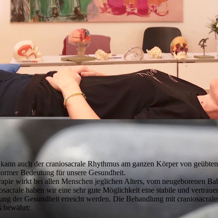
 kann auch der craniosacrale Rhythmus am ganzen Körper von geübten H
ormer Bedeutung für unsere Gesundheit.
ie wirkt bei allen Menschen jeglichen Alters, vom neugeborenen Baby
osacrale haben wir eine sehr gute Möglichkeit eine stabile und vertra
erung der Gesundheit erreicht werden. Die Behandlung mit craniosacrale
s bewährt: