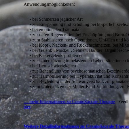
Anwendungsmöglichkeiten:
• bei Schmerzen jeglicher Art
• zur Entspannung und Erholung bei körperlich-seelisch
• bei emotionalen Traumata
• zur tiefen Regeneration bei Erschöpfung und Burn-
• zum Stabilisieren nach Operationen, Unfällen und kör
• bei Kopf-, Nacken- und Rückenschmerzen, bei Migr
• bei Gelenk-, Muskel-, Sehnen, Bänder- Organbesch
• bei Kiefergelenksproblemen
• zur Unterstützung in belastenden Lebenssituationen i
• bei Lernschwierigkeiten
• zur Behandlung von psychosomatischen Beschwerde
• zur Harmonisierung bei Hyperaktivität und Konzentr
• zur Begleitung in der Schwangerschaft, zur pränatale
• zum Unterstützen der Mutter-Kind-Verbindung, zur B
… mehr Informationen zu CranioSacrale Therapie
Feedb
hier
Weitere Detailinformationen zu CranioSacrale Therap