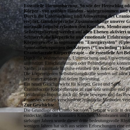
Essentielle Harmonisierung. So wie der Herzschlag 
Körper - von geübten Händen - wahrgenommen und e
Durch die Untersuchung und Auswertung des Cranio
erspürt. Ganzkörperliche Zusammenhänge unserer Gesu
minimale Impulse erlauben den Knochen, Membranen, 
Selbstregulierung werden auf allen Ebenen aktiviert u
Schmerzhafte körperliche und emotionale Erfahrunge
Körpergewebe in sogenannten "Energiezysten" (Upled
Spontanbewegungen des Körpers ("Unwinding") können 
CranioSacrale Körpertherapie – die essentielle Art B
Durch die Wahrnehmung, Untersuchung und Auswertung de
unterstützt. Einschränkungen oder Behinderungen können 
Sanfte, ja minimale Impulse erlauben den Knochen, Memb
Die körpereigenen Selbstheilungskräfte werden auf allen
her immer größere und tiefere Bedeutung.
Ein neues Gleichgewicht für Körper, Geist und Seele
CranioSacrale Körpertherapie ist eine sehr sensible und p
Berührungs-Impulse auch die Seele bewegen und das Bewus
Prozesses werden verschiedene holistische Methoden vere
Zur Geschichte
Die Grundlage der Cranio Sacralen Therapie wurde in den
entdeckte, dass die kranialen Knochen, Membranen und F
siebziger Jahren wurde dieser dritte bedeutungsvolle Rh
wenigen Jahren hat sich aus seinen Erforschungen eine erf