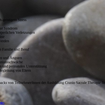
-geistigem Stress
Out Syndrom
perlichen Verletzungen
äne
werden
n Familie und Beruf
n und Ängsten
ationsschwäche
n und perinatalen Unterstützung
egleitung von Eltern
acks von Teilnehmer/innen der Ausbildung Cranio Sacrale Therapie fi
ie: