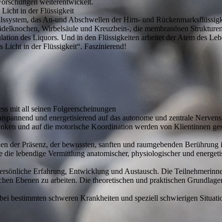
Forschungen weiterentwickelt.
icht in der Flüssigkeit
lssystem, das An-und Abschwellen der Hirn- und Rückenmarksflüssigke
hädelknochen, Wirbelsäule und Kreuzbein-, die membranösen Struktur
tion des Liquors. Und in den Flüssigkeiten arbeitet der Atem des Lebe
s Licht in der Flüssigkeit“. Faszinierend!
ss mit all seinen Folgeerscheinungen
 entspannend und energetisierend auf das autonome und zentrale Nerven
nken und auf die motorische Koordination werden von Klientinnen ges
hen der Präsenz, der bewussten, sanften und raumgebenden Berührung im
ie die lebendige Vermittlung anatomischer, physiologischer und ener
ersönliche Erfahrung, Entwicklung und Austausch. Die Teilnehmerinnen 
ichen Ebenen zu arbeiten. Die theoretischen und praktischen Grundla
s bei bestimmten schweren Krankheiten und speziell schwierigen Situati