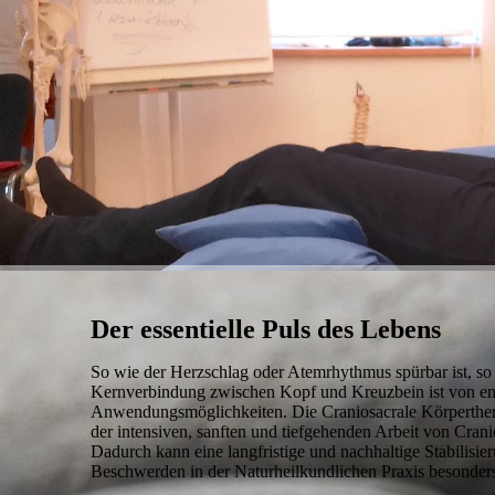
Der essentielle Puls des Lebens
So wie der Herzschlag oder Atemrhythmus spürbar ist, so
Kernverbindung zwischen Kopf und Kreuzbein ist von en
Anwendungsmöglichkeiten. Die Craniosacrale Körpertherap
der intensiven, sanften und tiefgehenden Arbeit von Crani
Dadurch kann eine langfristige und nachhaltige Stabilisi
Beschwerden in der Naturheilkundlichen Praxis besonder